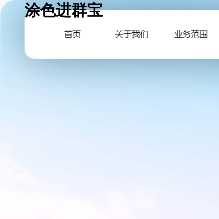
涂色进群宝